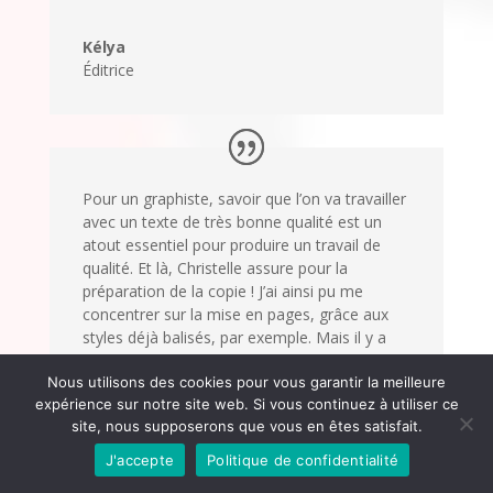
Kélya
Éditrice
Pour un graphiste, savoir que l’on va travailler
avec un texte de très bonne qualité est un
atout essentiel pour produire un travail de
qualité. Et là, Christelle assure pour la
préparation de la copie ! J’ai ainsi pu me
concentrer sur la mise en pages, grâce aux
styles déjà balisés, par exemple. Mais il y a
mieux, puisqu’elle assure aussi pour la
correction typographique fine, une fois la
Nous utilisons des cookies pour vous garantir la meilleure
expérience sur notre site web. Si vous continuez à utiliser ce
mise en pages terminée et juste avant
site, nous supposerons que vous en êtes satisfait.
l’impression !
J'accepte
Politique de confidentialité